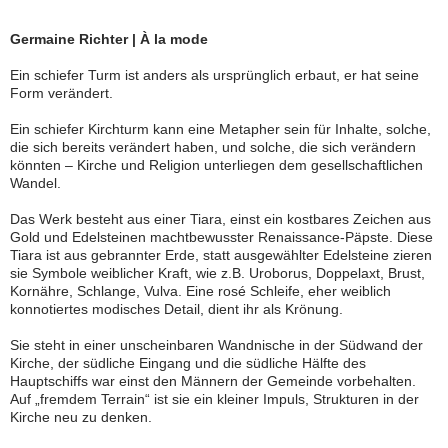
Germaine Richter | À la mode
Ein schiefer Turm ist anders als ursprünglich erbaut, er hat seine
Form verändert.
Ein schiefer Kirchturm kann eine Metapher sein für Inhalte, solche,
die sich bereits verändert haben, und solche, die sich verändern
könnten – Kirche und Religion unterliegen dem gesellschaftlichen
Wandel.
Das Werk besteht aus einer Tiara, einst ein kostbares Zeichen aus
Gold und Edelsteinen machtbewusster Renaissance-Päpste. Diese
Tiara ist aus gebrannter Erde, statt ausgewählter Edelsteine zieren
sie Symbole weiblicher Kraft, wie z.B. Uroborus, Doppelaxt, Brust,
Kornähre, Schlange, Vulva. Eine rosé Schleife, eher weiblich
konnotiertes modisches Detail, dient ihr als Krönung.
Sie steht in einer unscheinbaren Wandnische in der Südwand der
Kirche, der südliche Eingang und die südliche Hälfte des
Hauptschiffs war einst den Männern der Gemeinde vorbehalten.
Auf „fremdem Terrain“ ist sie ein kleiner Impuls, Strukturen in der
Kirche neu zu denken.