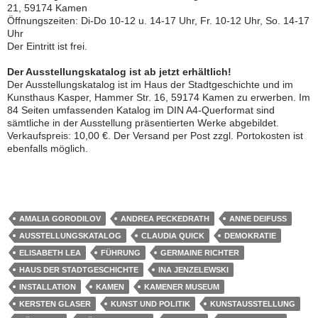
21, 59174 Kamen
Öffnungszeiten: Di-Do 10-12 u. 14-17 Uhr, Fr. 10-12 Uhr, So. 14-17
Uhr
Der Eintritt ist frei.
Der Ausstellungskatalog ist ab jetzt erhältlich!
Der Ausstellungskatalog ist im Haus der Stadtgeschichte und im
Kunsthaus Kasper, Hammer Str. 16, 59174 Kamen zu erwerben. Im
84 Seiten umfassenden Katalog im DIN A4-Querformat sind
sämtliche in der Ausstellung präsentierten Werke abgebildet.
Verkaufspreis: 10,00 €. Der Versand per Post zzgl. Portokosten ist
ebenfalls möglich.
AMALIA GORODILOV
ANDREA PECKEDRATH
ANNE DEIFUSS
AUSSTELLUNGSKATALOG
CLAUDIA QUICK
DEMOKRATIE
ELISABETH LEA
FÜHRUNG
GERMAINE RICHTER
HAUS DER STADTGESCHICHTE
INA JENZELEWSKI
INSTALLATION
KAMEN
KAMENER MUSEUM
KERSTEN GLASER
KUNST UND POLITIK
KUNSTAUSSTELLUNG