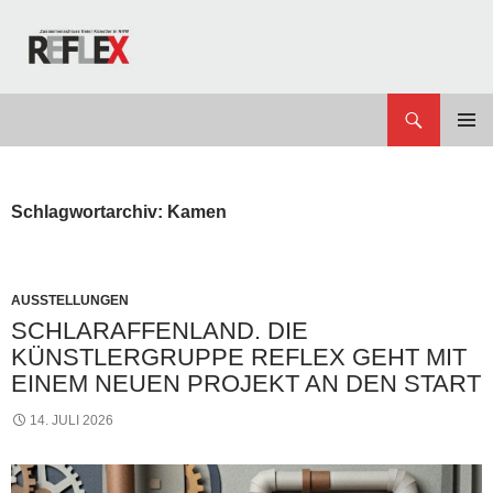
Zum
Inhalt
springen
Suchen
REFLEX
PRIMÄR
MENÜ
Schlagwortarchiv: Kamen
AUSSTELLUNGEN
SCHLARAFFENLAND. DIE
KÜNSTLERGRUPPE REFLEX GEHT MIT
EINEM NEUEN PROJEKT AN DEN START
14. JULI 2026