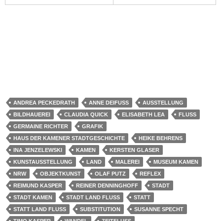
ANDREA PECKEDRATH
ANNE DEIFUSS
AUSSTELLUNG
BILDHAUEREI
CLAUDIA QUICK
ELISABETH LEA
FLUSS
GERMAINE RICHTER
GRAFIK
HAUS DER KAMENER STADTGESCHICHTE
HEIKE BEHRENS
INA JENZELEWSKI
KAMEN
KERSTEN GLASER
KUNSTAUSSTELLUNG
LAND
MALEREI
MUSEUM KAMEN
NRW
OBJEKTKUNST
OLAF PUTZ
REFLEX
REIMUND KASPER
REINER DENNINGHOFF
STADT
STADT KAMEN
STADT LAND FLUSS
STATT
STATT LAND FLUSS
SUBSTITUTION
SUSANNE SPECHT
TIMO KASPER
WANDEL
ZEITFLUSS