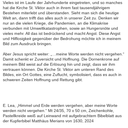
Vieles ist im Laufe der Jahrhunderte eingetreten, und so manches
hat die Kirche St. Viktor auch in ihrem fast tausendjährigem
Bestehen miterlebt und überstanden. Sieht man sich die heutige
Welt an, dann trifft das alles auch in unserer Zeit zu. Denken wir
nur an die vielen Kriege, die Pandemien, an die Klimakrise
verbunden mit Umweltkatastrophen, sowie an Hungersnöte und
vieles mehr. All das ist bedrückend und macht Angst. Diese Angst
und Hilflosigkeit gegenüber der Bedrohung möchte ich in meinem
Bild zum Ausdruck bringen.
Aber Jesus spricht weiter: „…meine Worte werden nicht vergehen.“
Damit schenkt er Zuversicht und Hoffnung. Die Dornenkrone auf
meinem Bild weist auf die Erlösung hin und zeigt, dass wir ihm
vertrauen können. Die Kirche St. Viktor am unteren Rand des
Bildes, ein Ort Gottes, eine Zuflucht, symbolisiert, dass es auch in
schweren Zeiten Hoffnung und Rettung gibt.
E. Lea, „Himmel und Erde werden vergehen, aber meine Worte
werden nicht vergehen.“ Mt 24/35, 70 x 50 cm, Zeichenkohle,
Pastellkreide weiß auf Leinwand mit aufgebrachtem Bibelblatt aus
der Kupferbibel Matthäus Merians von 1630, 2024