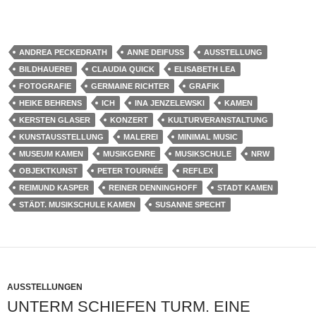
ANDREA PECKEDRATH
ANNE DEIFUSS
AUSSTELLUNG
BILDHAUEREI
CLAUDIA QUICK
ELISABETH LEA
FOTOGRAFIE
GERMAINE RICHTER
GRAFIK
HEIKE BEHRENS
ICH
INA JENZELEWSKI
KAMEN
KERSTEN GLASER
KONZERT
KULTURVERANSTALTUNG
KUNSTAUSSTELLUNG
MALEREI
MINIMAL MUSIC
MUSEUM KAMEN
MUSIKGENRE
MUSIKSCHULE
NRW
OBJEKTKUNST
PETER TOURNÉE
REFLEX
REIMUND KASPER
REINER DENNINGHOFF
STADT KAMEN
STÄDT. MUSIKSCHULE KAMEN
SUSANNE SPECHT
AUSSTELLUNGEN
UNTERM SCHIEFEN TURM. EINE