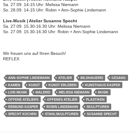
Sa. 27.09. 14-15 Uhr: Melissa Niemann
So. 28.09. 14-15 Uhr: Robin + Ann-Sophie Lindemann
Live-Musik | Atelier Susanne Specht
Sa. 27.09. 15.30-16.30 Uhr: Melissa Niemann
So. 27.09. 15.30-16.30 Uhr: Robin + Ann-Sophie Lindemann
Wir freuen uns auf Ihren Besuch!
REFLEX
ANN-SOPHIE LINDEMANN
ATELIER
BILDHAUEREI
GESANG
KAMEN
KUNST
KUNST ERLEBEN
KUNSTHAUS KASPER
LIVE-MUSIK
MALEREI
MELISSA NIEMANN
MUSIK
OFFENE ATELIERS
OFFENES ATELIER
PLASTIKEN
REIMUND KASPER
ROBIN LINDEMANN
SKULPTUREN
SPECHT KÜCHEN
STAHLSKULPTUREN
SUSANNE SPECHT