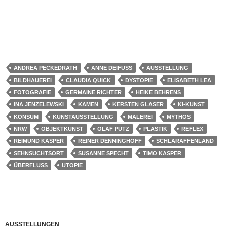
ANDREA PECKEDRATH
ANNE DEIFUSS
AUSSTELLUNG
BILDHAUEREI
CLAUDIA QUICK
DYSTOPIE
ELISABETH LEA
FOTOGRAFIE
GERMAINE RICHTER
HEIKE BEHRENS
INA JENZELEWSKI
KAMEN
KERSTEN GLASER
KI-KUNST
KONSUM
KUNSTAUSSTELLUNG
MALEREI
MYTHOS
NRW
OBJEKTKUNST
OLAF PUTZ
PLASTIK
REFLEX
REIMUND KASPER
REINER DENNINGHOFF
SCHLARAFFENLAND
SEHNSUCHTSORT
SUSANNE SPECHT
TIMO KASPER
ÜBERFLUSS
UTOPIE
AUSSTELLUNGEN