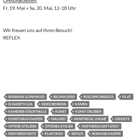
Öffnungszeiten:
Fr. 19. Mai + Sa. 20. Mai, 12-18 Uhr
Wir freuen uns auf Ihren Besuch!
REFLEX
BARBARA SCHWINGES
BILDHAUEREI
BUILDING BRIDGES
EILAT
ELISABETH LEA
HEIKE BEHRENS
KAMEN
KAMENER STADTHALLE
KUNST
KUNST ERLEBEN
KUNSTHAUS KASPER
MALEREI
MONTREUIL-JUIGNÉ
OBJEKTE
OFFENE ATELIERS
OFFENES ATELIER
PARTNERSCHAFTSFEST
PARTNERSTÄDTE
PLASTIKEN
REFLEX
REIMUND KASPER