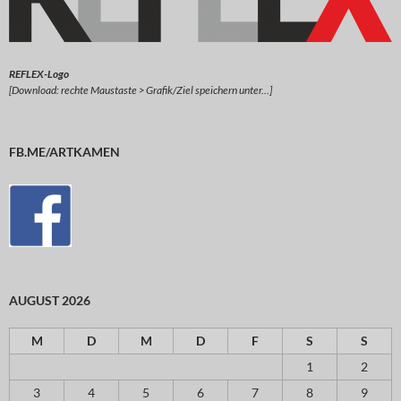
REFLEX-Logo
[Download: rechte Maustaste > Grafik/Ziel speichern unter…]
FB.ME/ARTKAMEN
AUGUST 2026
M
D
M
D
F
S
S
1
2
3
4
5
6
7
8
9