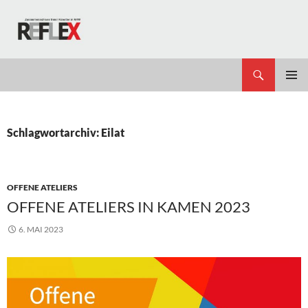
Zum
Inhalt
springen
Suchen
REFLEX
PRIMÄR
MENÜ
Schlagwortarchiv: Eilat
OFFENE ATELIERS
OFFENE ATELIERS IN KAMEN 2023
6. MAI 2023