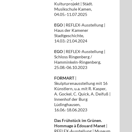
Kulturprojekt | Städt.
Musikschule Kamen,
04.05.-11.07.2025
EGO
| REFLEX-Ausstellung |
Haus der Kamener
Stadtgeschichte,
14.03.-21.04.2024
EGO
| REFLEX-Ausstellung |
Schloss Ringenberg /
Hamminkeln-Ringenberg,
25.08.-06.10.2023
FORMART
|
Skulpturenausstellung mit 16
Künstlern, u.a. mit R. Kasper,
A. Gockel, C. Quick, A. Deifuß |
Innenhof der Burg
Lüdinghausen,
16.06.-18.06.2023
Das Frühstück im Grünen.
Hommage à Édouard Manet
|
REFLEX-Ausstellung | Museum