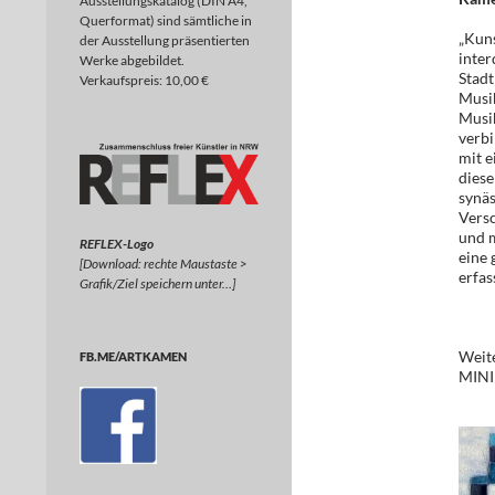
Ausstellungskatalog (DIN A4,
Querformat) sind sämtliche in
„Kuns
der Ausstellung präsentierten
inter
Werke abgebildet.
Stad
Verkaufspreis: 10,00 €
Musik
Musik
verbi
mit e
dies
synäs
Vers
und 
REFLEX-Logo
eine 
[Download: rechte Maustaste >
erfas
Grafik/Ziel speichern unter…]
Weite
FB.ME/ARTKAMEN
MINI