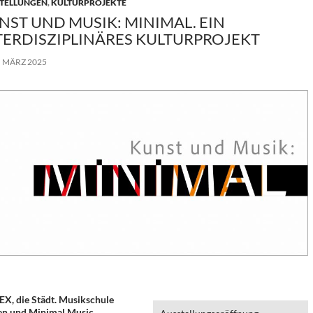
TELLUNGEN
,
KULTURPROJEKTE
NST UND MUSIK: MINIMAL. EIN
TERDISZIPLINÄRES KULTURPROJEKT
. MÄRZ 2025
X, die Städt. Musikschule
n und Minimal Music