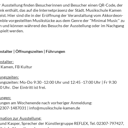
r Ausstellung finden Besucherinnen und Besucher einen QR-Code, der
ink enthält, das auf die Internetpräsenz der Städt. Musikschule Kamen
ist. Hier sind die in der Eröffnung der Veranstaltung vom Akkordeon-
mble vorgestellten Musikstücke aus dem Genre der "Minimal Music" zu
en und können während des Besuchs der Ausstellung oder im Nachgang
pielt werden.
stalter | Öffnungszeiten | Führungen
stalter:
t Kamen, FB Kultur
ngszeiten:
ngszeiten: Mo-Do 9:30 -12:00 Uhr und 12:45 -17:00 Uhr | Fr 9:30
0 Uhr. Der Eintritt ist frei.
ungen:
ungen am Wochenende nach vorheriger Anmeldung:
 02307-1487031 | info@musikschule-kamen.de
mation zur Ausstellung:
und Kasper, Sprecher der Künstlergruppe REFLEX, Tel. 02307-797427,