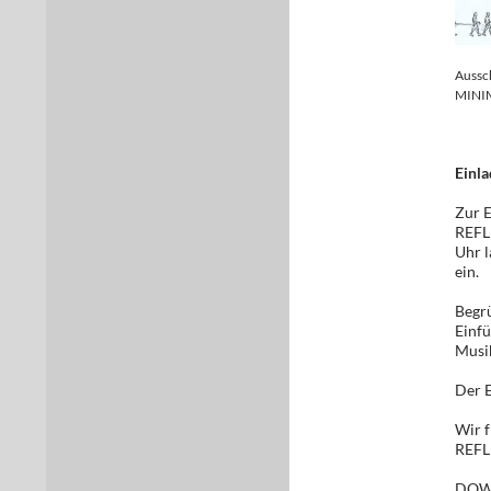
Aussc
MINIM
Einla
Zur E
REFL
Uhr l
ein.
Begr
Einfü
Musik
Der E
Wir f
REFL
DOW