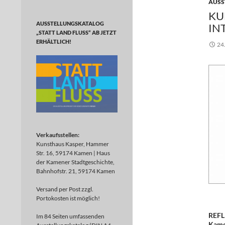
AUSS
KU
AUSSTELLUNGSKATALOG
IN
„STATT LAND FLUSS“ AB JETZT
ERHÄLTLICH!
24
Verkaufsstellen:
Kunsthaus Kasper, Hammer
Str. 16, 59174 Kamen | Haus
der Kamener Stadtgeschichte,
Bahnhofstr. 21, 59174 Kamen
Versand per Post zzgl.
Portokosten ist möglich!
REFLE
Im 84 Seiten umfassenden
Kame