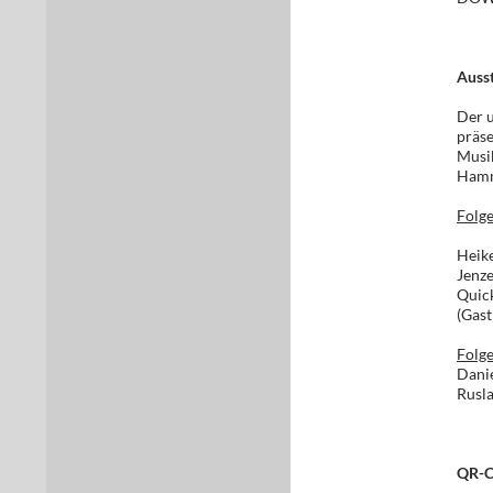
Ausst
Der u
präse
Musi
Hamm
Folg
Heike
Jenze
Quick
(Gast
Folge
Danie
Rusl
QR-C