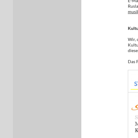
E-Ma
Rusla
musi
Kult
Wir, 
Kultu
diese
Das P