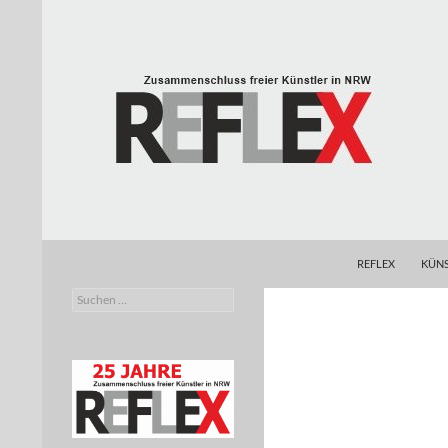
Zum
Inhalt
springen
Suchen
REFLEX
REFLEX
KÜNS
Suchen
Zusammenschluss freier Künstler in
nach:
NRW