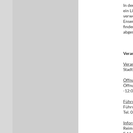
In de
ein L
verwe
Ense
find
abges
Veran
Veran
Stad
Öffnu
Öffnu
-12:0
Führ
Führ
Tel.
Infor
Reim