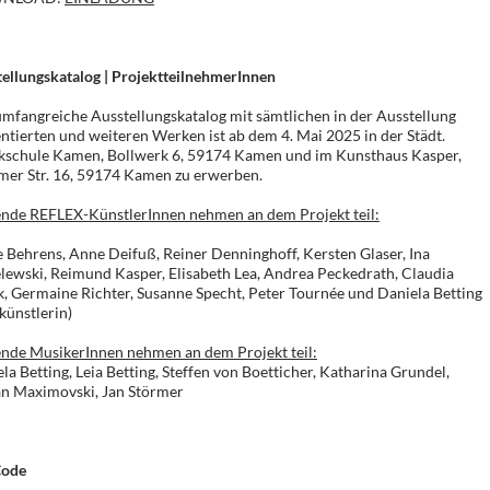
ellungskatalog | ProjektteilnehmerInnen
mfangreiche Ausstellungskatalog mit sämtlichen in der Ausstellung
ntierten und weiteren Werken ist ab dem 4. Mai 2025 in der Städt.
kschule Kamen, Bollwerk 6, 59174 Kamen und im Kunsthaus Kasper,
er Str. 16, 59174 Kamen zu erwerben.
ende REFLEX-KünstlerInnen nehmen an dem Projekt teil:
 Behrens, Anne Deifuß, Reiner Denninghoff, Kersten Glaser, Ina
lewski, Reimund Kasper, Elisabeth Lea, Andrea Peckedrath, Claudia
, Germaine Richter, Susanne Specht, Peter Tournée und Daniela Betting
künstlerin)
nde MusikerInnen nehmen an dem Projekt teil:
la Betting, Leia Betting, Steffen von Boetticher, Katharina Grundel,
an Maximovski, Jan Störmer
ode