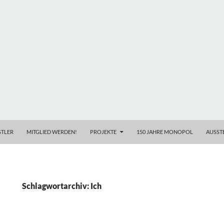
TLER
MITGLIED WERDEN!
PROJEKTE
150 JAHRE MONOPOL
AUSST
Schlagwortarchiv: Ich