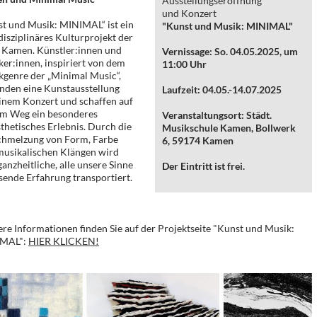
Ausstellungseröffnung
und Konzert
t und Musik: MINIMAL“ ist ein
"Kunst und Musik: MINIMAL"
disziplinäres Kulturprojekt der
t Kamen. Künstler:innen und
Vernissage: So. 04.05.2025, um
er:innen, inspiriert von dem
11:00 Uhr
genre der „Minimal Music“,
nden eine Kunstausstellung
Laufzeit: 04.05.-14.07.2025
inem Konzert und schaffen auf
em Weg ein besonderes
Veranstaltungsort: Städt.
thetisches Erlebnis. Durch die
Musikschule Kamen, Bollwerk
chmelzung von Form, Farbe
6, 59174 Kamen
musikalischen Klängen wird
ganzheitliche, alle unsere Sinne
Der Eintritt ist frei.
sende Erfahrung transportiert.
re Informationen finden Sie auf der Projektseite "Kunst und Musik:
MAL":
HIER KLICKEN!