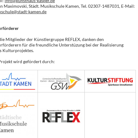
il:
info@kunsthaus-kasper.de
n Maximovski, Städt. Musikschule Kamen, Tel. 02307-1487031, E-Mail:
kschule@stadt-kamen.de
urförderer
die Mitglieder der Künstlergruppe REFLEX, danken den
rförderern für die freundliche Unterstüzung bei der Realisierung
s Kulturprojektes.
rojekt wird gefördert durch: