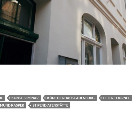
BE
KUNST-SEMINAR
KÜNSTLERHAUS LAUENBURG
PETER TOURNÉE
IMUND KASPER
STIPENDIATENSTÄTTE