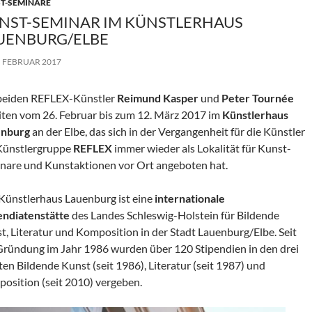
T-SEMINARE
NST-SEMINAR IM KÜNSTLERHAUS
UENBURG/ELBE
. FEBRUAR 2017
beiden REFLEX-Künstler
Reimund Kasper
und
Peter Tournée
iten vom 26. Februar bis zum 12. März 2017 im
Künstlerhaus
enburg
an der Elbe, das sich in der Vergangenheit für die Künstler
Künstlergruppe
REFLEX
immer wieder als Lokalität für Kunst-
nare und Kunstaktionen vor Ort angeboten hat.
Künstlerhaus Lauenburg ist eine
internationale
endiatenstätte
des Landes Schleswig-Holstein für Bildende
t, Literatur und Komposition in der Stadt Lauenburg/Elbe. Seit
Gründung im Jahr 1986 wurden über 120 Stipendien in den drei
ten Bildende Kunst (seit 1986), Literatur (seit 1987) und
osition (seit 2010) vergeben.