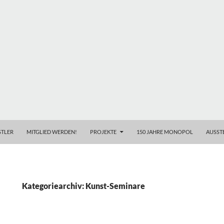
TLER
MITGLIED WERDEN!
PROJEKTE
150 JAHRE MONOPOL
AUSST
Kategoriearchiv: Kunst-Seminare