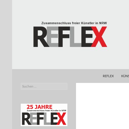
Zum
Inhalt
springen
Suchen
REFLEX
REFLEX
KÜNS
Suchen
Zusammenschluss freier Künstler in
nach:
NRW