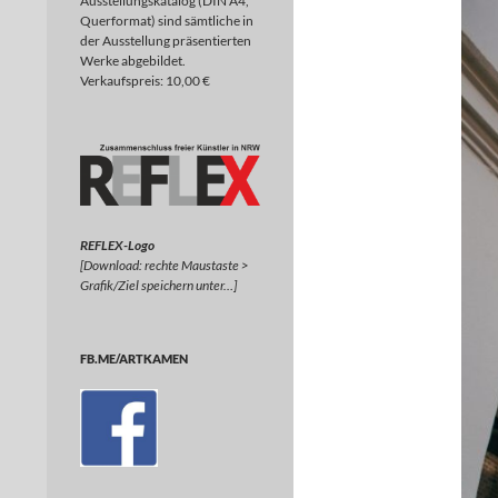
Ausstellungskatalog (DIN A4,
Querformat) sind sämtliche in
der Ausstellung präsentierten
Werke abgebildet.
Verkaufspreis: 10,00 €
REFLEX-Logo
[Download: rechte Maustaste >
Grafik/Ziel speichern unter…]
FB.ME/ARTKAMEN