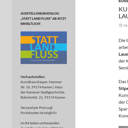
KUNS
KU
AUSSTELLUNGSKATALOG
LA
„STATT LAND FLUSS“ AB JETZT
ERHÄLTLICH!
26
Die 
arbe
Lau
der 
Semi
Verkaufsstellen:
Das 
Kunsthaus Kasper, Hammer
Str. 16, 59174 Kamen | Haus
Stip
der Kamener Stadtgeschichte,
Kuns
Bahnhofstr. 21, 59174 Kamen
der 
Versand per Post zzgl.
Spar
Portokosten ist möglich!
Komp
Im 84 Seiten umfassenden