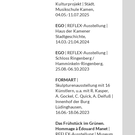
Kulturprojekt | Städt.
Musikschule Kamen,
04.05.-11.07.2025
EGO
| REFLEX-Ausstellung |
Haus der Kamener
Stadtgeschichte,
14.03.-21.04.2024
EGO
| REFLEX-Ausstellung |
Schloss Ringenberg /
Hamminkeln-Ringenberg,
25.08.-06.10.2023
FORMART
|
Skulpturenausstellung mit 16
Künstlern, u.a. mit R. Kasper,
A. Gockel, C. Quick, A. Deifuß |
Innenhof der Burg
Lüdinghausen,
16.06.-18.06.2023
Das Frühstück im Grünen.
Hommage à Édouard Manet
|
REFLEX-Ausstellung | Museum