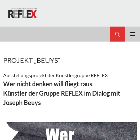
Zum
Inhalt
springen
Suchen
REFLEX
PRIMÄR
MENÜ
PROJEKT „BEUYS“
Ausstellungsprojekt der Künstlergruppe REFLEX
Wer nicht denken will fliegt raus
.
Künstler der Gruppe REFLEX im Dialog mit
Joseph Beuys