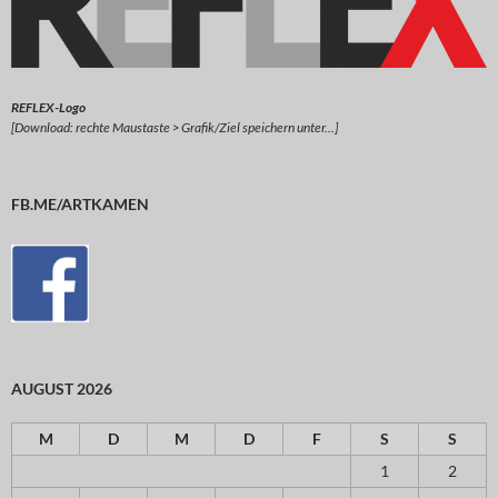
REFLEX-Logo
[Download: rechte Maustaste > Grafik/Ziel speichern unter…]
FB.ME/ARTKAMEN
AUGUST 2026
M
D
M
D
F
S
S
1
2