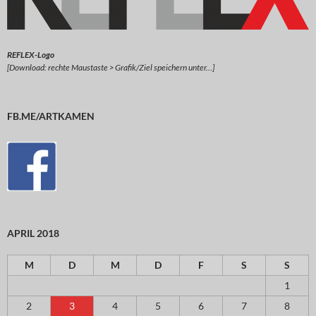
REFLEX-Logo
[Download: rechte Maustaste > Grafik/Ziel speichern unter…]
FB.ME/ARTKAMEN
APRIL 2018
M
D
M
D
F
S
S
1
2
3
4
5
6
7
8