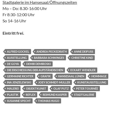
Stadtgalerie im Hansesaal/Öffnungszeiten
Mo – Do: 8.30-16:00 Uhr
Fr 8:30-12:00 Uhr
So 14-16 Uhr
Eintritt frei.
ALFRED GOCKEL
ANDREA PECKEDRATH
ANNE DEIFUSS
AUSSTELLUNG
BARBARA SCHWINGES
CHRISTINE KIND
DE GOYA
DEMIR DEMIROSKI
DIE ERSCHIESSUNG DER AUFSTÄNDISCHEN
ECKART WENDLER
GERMAINE RICHTER
GRAFIK
HANSESAAL LÜNEN
HOMMAGE
INA JENZELEWSKI
JOEY SCHMIDT-MULLER
KUNSTAUSSTELLUNG
MALEREI
OBJEKTKUNST
OLAF PUTZ
PETER TOURNÉE
PLASTIK
REFLEX
REIMUND KASPER
STADTGALERIE
SUSANNE SPECHT
THOMAS HUGO