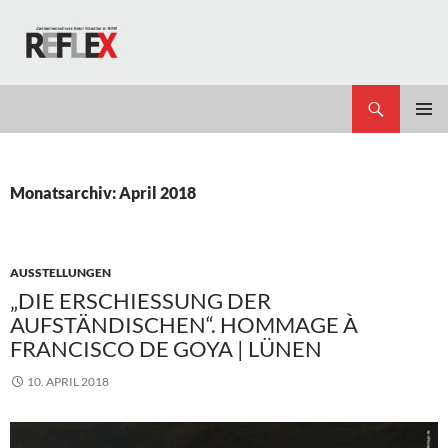
Zum
Inhalt
springen
Suchen
REFLEX
PRIMÄR
MENÜ
Monatsarchiv: April 2018
AUSSTELLUNGEN
„DIE ERSCHIESSUNG DER A
UFSTÄNDISCHEN“. HOMMAGE À F
RANCISCO DE GOYA | LÜNEN
10. APRIL 2018