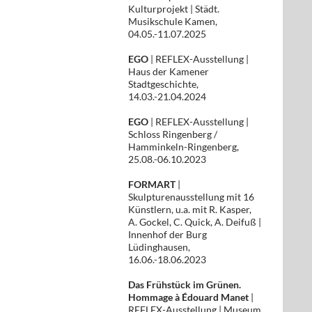
Kulturprojekt | Städt.
Musikschule Kamen,
04.05.-11.07.2025
EGO
| REFLEX-Ausstellung |
Haus der Kamener
Stadtgeschichte,
14.03.-21.04.2024
EGO
| REFLEX-Ausstellung |
Schloss Ringenberg /
Hamminkeln-Ringenberg,
25.08.-06.10.2023
FORMART
|
Skulpturenausstellung mit 16
Künstlern, u.a. mit R. Kasper,
A. Gockel, C. Quick, A. Deifuß |
Innenhof der Burg
Lüdinghausen,
16.06.-18.06.2023
Das Frühstück im Grünen.
Hommage à Édouard Manet
|
REFLEX-Ausstellung | Museum