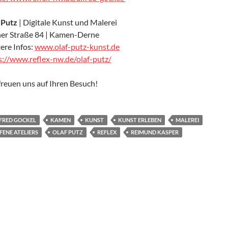
 Putz
| Digitale Kunst und Malerei
er Straße 84 | Kamen-Derne
ere Infos:
www.olaf-putz-kunst.de
s://www.reflex-nw.de/olaf-putz/
freuen uns auf Ihren Besuch!
FRED GOCKEL
KAMEN
KUNST
KUNST ERLEBEN
MALEREI
FENE ATELIERS
OLAF PUTZ
REFLEX
REIMUND KASPER