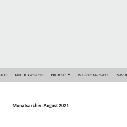
TLER
MITGLIED WERDEN!
PROJEKTE
150 JAHRE MONOPOL
AUSST
Monatsarchiv: August 2021