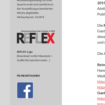
Ausstellungskatalog (DIN A4,
2019
Querformat) sind sämtliche in
Atel
der Ausstellung präsentierten
Werke abgebildet.
Publ
Verkaufspreis: 10,00 €
Die
Gast
dies
und 
REFLEX-Logo
Die 
[Download: rechte Maustaste >
Grafik/Ziel speichern unter…]
Rei
Hamm
Weit
FB.ME/ARTKAMEN
http
http
Gast
http
http