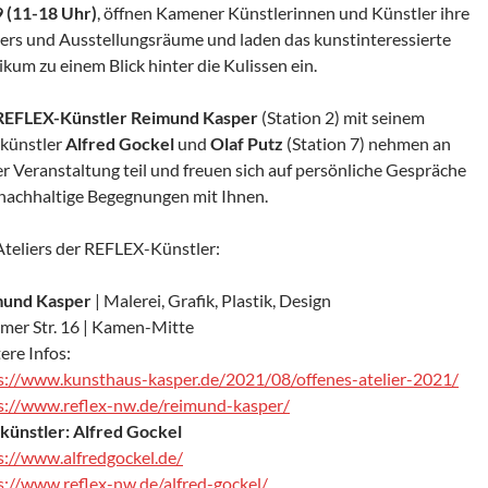
 (11-18 Uhr)
, öffnen Kamener Künstlerinnen und Künstler ihre
iers und Ausstellungsräume und laden das kunstinteressierte
ikum zu einem Blick hinter die Kulissen ein.
REFLEX-Künstler
Reimund Kasper
(Station 2) mit seinem
künstler
Alfred Gockel
und
Olaf Putz
(Station 7) nehmen an
er Veranstaltung teil und freuen sich auf persönliche Gespräche
nachhaltige Begegnungen mit Ihnen.
Ateliers der REFLEX-Künstler:
mund Kasper
| Malerei, Grafik, Plastik, Design
er Str. 16 | Kamen-Mitte
ere Infos:
s://www.kunsthaus-kasper.de/2021/08/offenes-atelier-2021/
s://www.reflex-nw.de/reimund-kasper/
künstler: Alfred Gockel
s://www.alfredgockel.de/
s://www.reflex-nw.de/alfred-gockel/