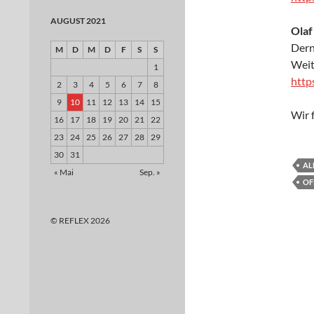
AUGUST 2021
Olaf
Dern
M
D
M
D
F
S
S
Weit
1
http
2
3
4
5
6
7
8
9
10
11
12
13
14
15
Wir 
16
17
18
19
20
21
22
23
24
25
26
27
28
29
30
31
AL
« Mai
Sep. »
OF
© REFLEX 2026