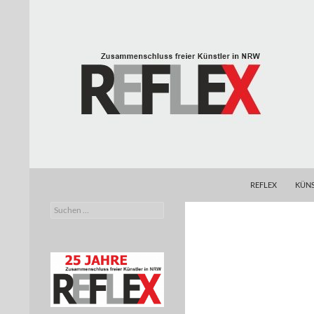
Zum
Inhalt
springen
Suchen
REFLEX
REFLEX
KÜNS
Suchen
Zusammenschluss freier Künstler in
nach:
NRW