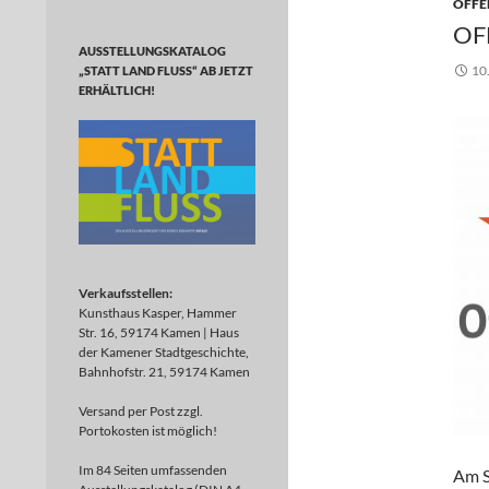
OFFE
OF
AUSSTELLUNGSKATALOG
10
„STATT LAND FLUSS“ AB JETZT
ERHÄLTLICH!
Verkaufsstellen:
Kunsthaus Kasper, Hammer
Str. 16, 59174 Kamen | Haus
der Kamener Stadtgeschichte,
Bahnhofstr. 21, 59174 Kamen
Versand per Post zzgl.
Portokosten ist möglich!
Im 84 Seiten umfassenden
Am 