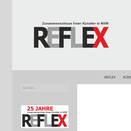
Zum
Inhalt
springen
Suchen
REFLEX
REFLEX
KÜNS
Suchen
Zusammenschluss freier Künstler in
nach:
NRW