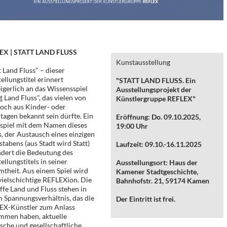
EX | STATT LAND FLUSS
Kunstausstellung
t Land Fluss" – dieser
ellungstitel erinnert
"STATT LAND FLUSS. Ein
gerlich an das Wissensspiel
Ausstellungsprojekt der
t
Land Fluss", das vielen von
Künstlergruppe REFLEX"
och aus Kinder- oder
tagen bekannt sein dürfte. Ein
Eröffnung: Do. 09.10.2025,
spiel mit dem Namen dieses
19:00 Uhr
s, der Austausch eines einzigen
tabens (aus Stadt wird Statt)
Laufzeit: 09.10.-16.11.2025
dert die Bedeutung des
ellungstitels in seiner
Ausstellungsort: Haus der
theit. Aus einem Spiel wird
Kamener Stadtgeschichte,
vielschichtige REFLEXion. Die
Bahnhofstr. 21, 59174 Kamen
ffe Land und Fluss stehen in
 Spannungsverhältnis, das die
Der Eintritt ist frei.
EX-Künstler zum Anlass
mmen haben, aktuelle
ische und gesellschaftliche