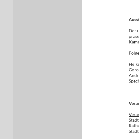
Ausst
Der u
präse
Kamen
Folge
Heike
Gorod
Andre
Spec
Veran
Veran
Stad
Rath
Stadt