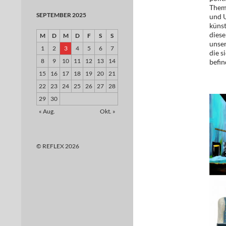
Them
SEPTEMBER 2025
und 
künst
diese
M
D
M
D
F
S
S
unse
1
2
3
4
5
6
7
die s
8
9
10
11
12
13
14
befin
15
16
17
18
19
20
21
22
23
24
25
26
27
28
29
30
« Aug.
Okt. »
© REFLEX 2026