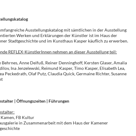
ellungskatalog
mfangreiche Ausstellungskatalog mit sämtlichen in der Ausstellung
ntierten Werken und Erklärungen der Künstler ist im Haus der
er Stadtgeschichte und im Kunsthaus Kasper käuflich zu erwerben.
nde REFLEX-KünstlerInnen nehmen an dieser Ausstellung teil:
 Behrnes, Anne Deifuß, Reiner Denninghoff, Kersten Glaser, Amalia
ilov, Ina Jenzelewski, Reimund Kasper, Timo Kasper, Elisabeth Lea,
a Peckedrath, Olaf Putz, Claudia Quick, Germaine Richter, Susanne
ht
stalter | Öffnungszeiten | Führungen
stalter:
t Kamen, FB Kultur
ausgalerie in Zusammenarbeit mit dem Haus der Kamener
geschichte