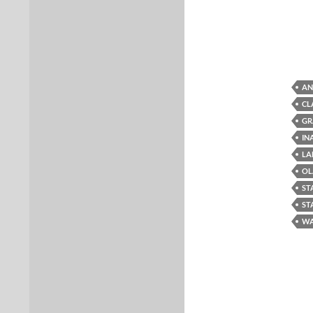
AN
CL
GR
IN
LA
OL
ST
ST
WA