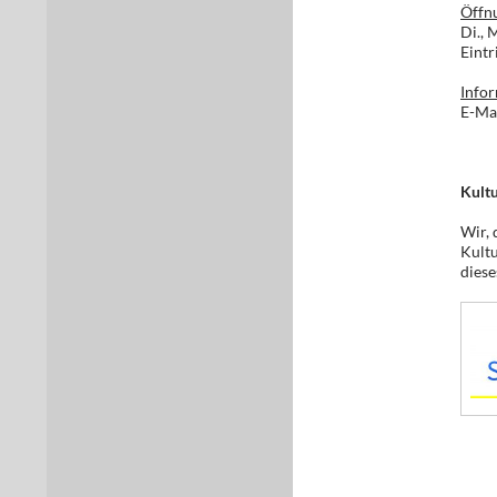
Öffnu
Di., 
Eintri
Infor
E-Mai
Kult
Wir, 
Kultu
diese