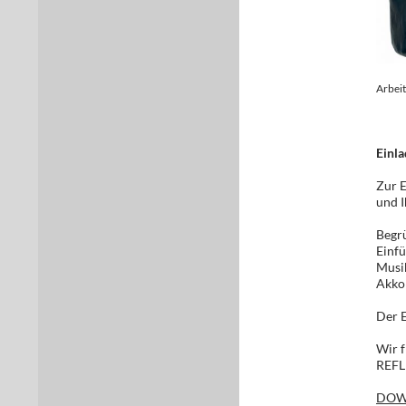
Arbei
Einla
Zur E
und I
Begr
Einfü
Musi
Akko
Der E
Wir f
REFL
DOW