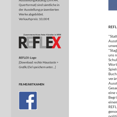
Ausstellungskatalog (DIN A4,
Querformat) sind sämtliche in
der Ausstellung präsentierten
Werke abgebildet.
Verkaufspreis: 10,00 €
REFL
"Stat
Ausst
unwei
"Sta
d
uns n
REFLEX-Logo
Schul
[Download: rechte Maustaste >
Wort
Grafik/Ziel speichern unter…]
Spiel
Buchs
verän
Ausst
FB.ME/ARTKAMEN
Gesam
eine 
Begri
einem
REFL
geno
polit