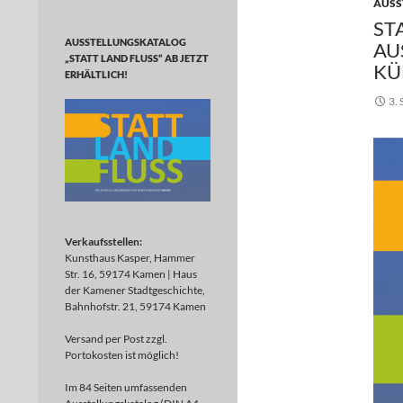
AUSS
ST
AUSSTELLUNGSKATALOG
AU
„STATT LAND FLUSS“ AB JETZT
KÜ
ERHÄLTLICH!
3.
Verkaufsstellen:
Kunsthaus Kasper, Hammer
Str. 16, 59174 Kamen | Haus
der Kamener Stadtgeschichte,
Bahnhofstr. 21, 59174 Kamen
Versand per Post zzgl.
Portokosten ist möglich!
Im 84 Seiten umfassenden