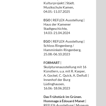
Kulturprojekt | Städt.
Musikschule Kamen,
04.05.-11.07.2025
EGO
| REFLEX-Ausstellung |
Haus der Kamener
Stadtgeschichte,
14.03.-21.04.2024
EGO
| REFLEX-Ausstellung |
Schloss Ringenberg /
Hamminkeln-Ringenberg,
25.08.-06.10.2023
FORMART
|
Skulpturenausstellung mit 16
Künstlern, u.a. mit R. Kasper,
A. Gockel, C. Quick, A. Deifuß |
Innenhof der Burg
Lüdinghausen,
16.06.-18.06.2023
Das Frühstück im Grünen.
Hommage à Édouard Manet
|
REFLEX-Ausstellung | Museum