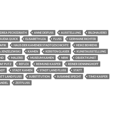
DREA PECKEDRATH
ANNE DEIFUSS
AUSSTELLUNG
BILDHAUEREI
AUDIA QUICK
ELISABETH LEA
FLUSS
GERMAINE RICHTER
AFIK
HAUS DER KAMENER STADTGESCHICHTE
HEIKE BEHRENS
A JENZELEWSKI
KAMEN
KERSTEN GLASER
KUNSTAUSSTELLUNG
ND
MALEREI
MUSEUM KAMEN
NRW
OBJEKTKUNST
AF PUTZ
REFLEX
REIMUND KASPER
REINER DENNINGHOFF
ADT
STADT KAMEN
STADT LAND FLUSS
STATT
ATT LAND FLUSS
SUBSTITUTION
SUSANNE SPECHT
TIMO KASPER
NDEL
ZEITFLUSS