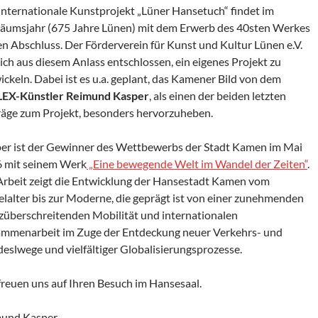
internationale Kunstprojekt „Lüner Hansetuch“ findet im
läumsjahr (675 Jahre Lünen) mit dem Erwerb des 40sten Werkes
en Abschluss. Der Förderverein für Kunst und Kultur Lünen e.V.
sich aus diesem Anlass entschlossen, ein eigenes Projekt zu
ickeln. Dabei ist es u.a. geplant, das Kamener Bild von dem
EX-Künstler Reimund Kasper
, als einen der beiden letzten
räge zum Projekt, besonders hervorzuheben.
er ist der Gewinner des Wettbewerbs der Stadt Kamen im Mai
 mit seinem Werk
„Eine bewegende Welt im Wandel der Zeiten“
.
Arbeit zeigt die Entwicklung der Hansestadt Kamen vom
elalter bis zur Moderne, die geprägt ist von einer zunehmenden
züberschreitenden Mobilität und internationalen
mmenarbeit im Zuge der Entdeckung neuer Verkehrs- und
eslwege und vielfältiger Globalisierungsprozesse.
freuen uns auf Ihren Besuch im Hansesaal.
und Kasper