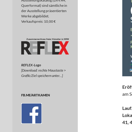
Ausstellungskatalog (DIN A4,
Querformat) sind sämtliche in
der Ausstellung präsentierten
Werke abgebildet.
Verkaufspreis: 10,00 €
REFLEX-Logo
[Download: rechte Maustaste >
Grafik/Ziel speichern unter…]
Eröf
am S
FB.ME/ARTKAMEN
Lauf
Loka
41, 