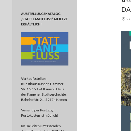
AUSS
DA
AUSSTELLUNGSKATALOG
27
„STATT LAND FLUSS“ AB JETZT
ERHÄLTLICH!
Verkaufsstellen:
Kunsthaus Kasper, Hammer
Str. 16, 59174 Kamen | Haus
der Kamener Stadtgeschichte,
Bahnhofstr. 21, 59174 Kamen
Versand per Post zzgl.
Portokosten ist möglich!
Im 84 Seiten umfassenden