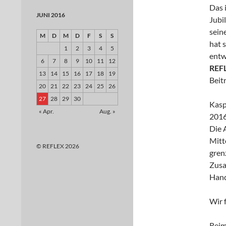
Das 
JUNI 2016
Jubi
sein
M
D
M
D
F
S
S
hat 
1
2
3
4
5
entw
6
7
8
9
10
11
12
REFL
13
14
15
16
17
18
19
Beit
20
21
22
23
24
25
26
27
28
29
30
Kasp
« Apr.
Aug. »
2016
Die 
Mitt
© REFLEX 2026
gren
Zusa
Hand
Wir 
Reim