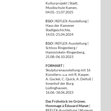
Kulturprojekt | Städt.
Musikschule Kamen,
04.05.-11.07.2025
EGO
| REFLEX-Ausstellung |
Haus der Kamener
Stadtgeschichte,
14.03.-21.04.2024
EGO
| REFLEX-Ausstellung |
Schloss Ringenberg /
Hamminkeln-Ringenberg,
25.08.-06.10.2023
FORMART
|
Skulpturenausstellung mit 16
Künstlern, u.a. mit R. Kasper,
A. Gockel, C. Quick, A. Deifuß |
Innenhof der Burg
Lüdinghausen,
16.06.-18.06.2023
Das Frühstück im Grünen.
Hommage à Édouard Manet
|
REFLEX-Ausstellung | Museum