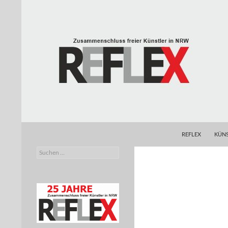
Zum
Inhalt
springen
Suchen
REFLEX
REFLEX
KÜNS
Suchen
Zusammenschluss freier Künstler in
nach:
NRW