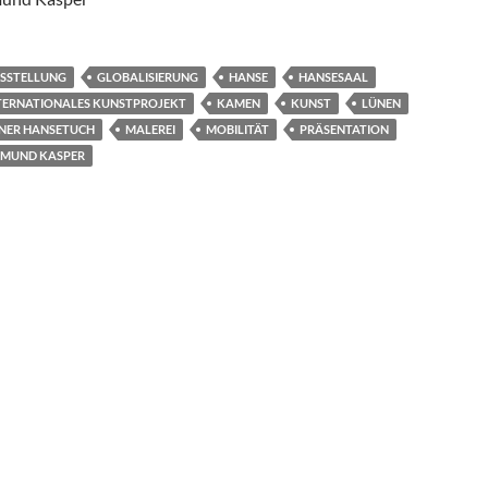
SSTELLUNG
GLOBALISIERUNG
HANSE
HANSESAAL
TERNATIONALES KUNSTPROJEKT
KAMEN
KUNST
LÜNEN
NER HANSETUCH
MALEREI
MOBILITÄT
PRÄSENTATION
IMUND KASPER