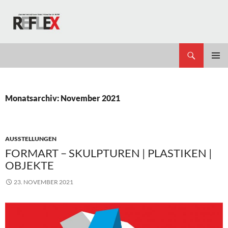
Zum
Inhalt
springen
Suchen
REFLEX
PRIMÄR
MENÜ
Monatsarchiv: November 2021
AUSSTELLUNGEN
FORMART – SKULPTUREN | PLASTIKEN |
OBJEKTE
23. NOVEMBER 2021