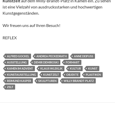
Kunstzelt
auf dem Willy-Brandt-Platz in Kamen ein. Zu sehen
ist eine Vielzahl von ausdrucksstarken und hochwertigen
Kunstgegenständen.
Wir freuen uns auf Ihren Besuch!
REFLEX
ALFRED GOCKEL
ANDREA PECKEDRATH
ANNE DEIFUSS
AUSSTELLUNG
DEMIR DEMIROSKI
FORMART
KAMEN IM ADVENT
KLAUS WLEKLIK
KULTUR
KUNST
KUNSTAUSSTELLUNG
KUNSTZELT
OBJEKTE
PLASTIKEN
REIMUND KASPER
SKULPTUREN
WILLY-BRANDT-PLATZ
ZELT