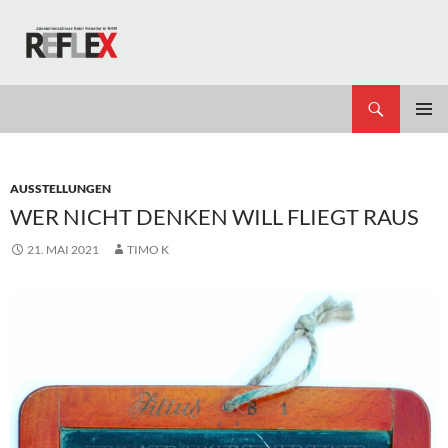
Zum
Inhalt
springen
Suchen
REFLEX
PRIMÄR
MENÜ
AUSSTELLUNGEN
WER NICHT DENKEN WILL FLIEGT RAUS
21. MAI 2021
TIMO K