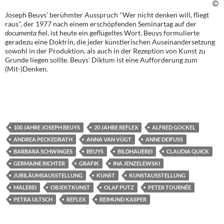
Joseph Beuys' berühmter Ausspruch "Wer nicht denken will, fliegt
raus", der 1977 nach einem erschöpfenden Seminartag auf der
documenta
fiel, ist heute ein geflügeltes Wort. Beuys formulierte
geradezu eine Doktrin, die jeder künstlerischen Auseinandersetzung
sowohl in der Produktion, als auch in der Rezeption von Kunst zu
Grunde liegen sollte. Beuys' Diktum ist eine Aufforderung zum
(Mit-)Denken.
100 JAHRE JOSEPH BEUYS
20 JAHRE REFLEX
ALFRED GOCKEL
ANDREA PECKEDRATH
ANNA VAN VÜGT
ANNE DEIFUSS
BARBARA SCHWINGES
BEUYS
BILDHAUEREI
CLAUDIA QUICK
GERMAINE RICHTER
GRAFIK
INA JENZELEWSKI
JUBILÄUMSAUSSTELLUNG
KUNST
KUNSTAUSSTELLUNG
MALEREI
OBJEKTKUNST
OLAF PUTZ
PETER TOURNÉE
PETRA ULTSCH
REFLEX
REIMUND KASPER