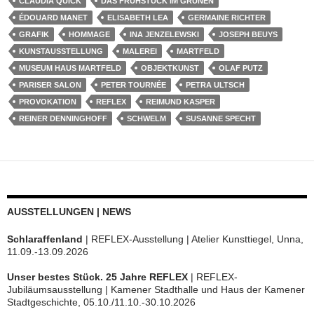
CLAUDIA QUICK
DAS FRÜHSTÜCK IM GRÜNEN
ÉDOUARD MANET
ELISABETH LEA
GERMAINE RICHTER
GRAFIK
HOMMAGE
INA JENZELEWSKI
JOSEPH BEUYS
KUNSTAUSSTELLUNG
MALEREI
MARTFELD
MUSEUM HAUS MARTFELD
OBJEKTKUNST
OLAF PUTZ
PARISER SALON
PETER TOURNÉE
PETRA ULTSCH
PROVOKATION
REFLEX
REIMUND KASPER
REINER DENNINGHOFF
SCHWELM
SUSANNE SPECHT
AUSSTELLUNGEN | NEWS
Schlaraffenland
| REFLEX-Ausstellung | Atelier Kunsttiegel, Unna,
11.09.-13.09.2026
Unser bestes Stück. 25 Jahre REFLEX
| REFLEX-
Jubiläumsausstellung | Kamener Stadthalle und Haus der Kamener
Stadtgeschichte, 05.10./11.10.-30.10.2026