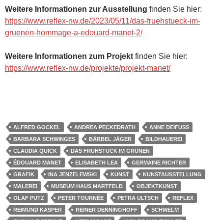
Weitere Informationen
zur Ausstellung
finden Sie hier:
https://www.reflex-nw.de/2023/05/11/das-fruehstueck-im-
gruenen-hommage-a-edouard-manet-2/
Weitere Informationen zum Projekt
finden Sie hier:
https://www.reflex-nw.de/projekte/projekt-manet/
ALFRED GOCKEL
ANDREA PECKEDRATH
ANNE DEIFUSS
BARBARA SCHWINGES
BÄRBEL JÄGER
BILDHAUEREI
CLAUDIA QUICK
DAS FRÜHSTÜCK IM GRÜNEN
ÉDOUARD MANET
ELISABETH LEA
GERMAINE RICHTER
GRAFIK
INA JENZELEWSKI
KUNST
KUNSTAUSSTELLUNG
MALEREI
MUSEUM HAUS MARTFELD
OBJEKTKUNST
OLAF PUTZ
PETER TOURNÉE
PETRA ULTSCH
REFLEX
REIMUND KASPER
REINER DENNINGHOFF
SCHWELM