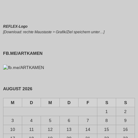
REFLEX-Logo
[Download: rechte Maustaste > Grafik/Ziel speichern unter…]
FB.ME/ARTKAMEN
AUGUST 2026
M
D
M
D
F
S
S
1
2
3
4
5
6
7
8
9
10
11
12
13
14
15
16