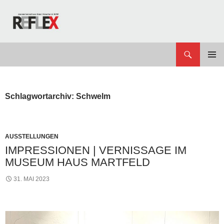
Zum
Inhalt
springen
Suchen
REFLEX
PRIMÄR
MENÜ
Schlagwortarchiv: Schwelm
AUSSTELLUNGEN
IMPRESSIONEN | VERNISSAGE IM
MUSEUM HAUS MARTFELD
31. MAI 2023