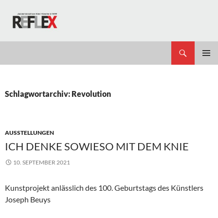
Zum
Inhalt
springen
Suchen
REFLEX
PRIMÄR
MENÜ
Schlagwortarchiv: Revolution
AUSSTELLUNGEN
ICH DENKE SOWIESO MIT DEM KNIE
10. SEPTEMBER 2021
Kunstprojekt anlässlich des 100. Geburtstags des Künstlers
Joseph Beuys