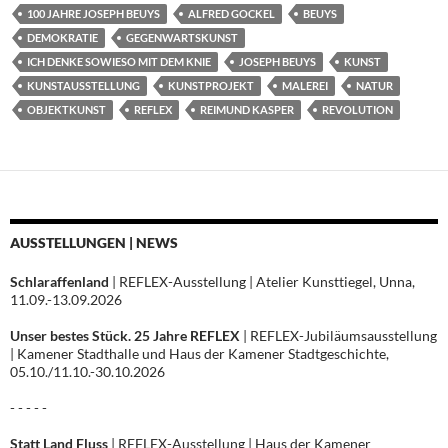
100 JAHRE JOSEPH BEUYS
ALFRED GOCKEL
BEUYS
DEMOKRATIE
GEGENWARTSKUNST
ICH DENKE SOWIESO MIT DEM KNIE
JOSEPH BEUYS
KUNST
KUNSTAUSSTELLUNG
KUNSTPROJEKT
MALEREI
NATUR
OBJEKTKUNST
REFLEX
REIMUND KASPER
REVOLUTION
AUSSTELLUNGEN | NEWS
Schlaraffenland
| REFLEX-Ausstellung | Atelier Kunsttiegel, Unna,
11.09.-13.09.2026
Unser bestes Stück. 25 Jahre REFLEX
| REFLEX-Jubiläumsausstellung
| Kamener Stadthalle und Haus der Kamener Stadtgeschichte,
05.10./11.10.-30.10.2026
- - - - -
Statt Land Fluss
| REFLEX-Ausstellung | Haus der Kamener