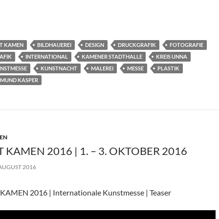
T KAMEN
BILDHAUEREI
DESIGN
DRUCKGRAFIK
FOTOGRAFIE
AFIK
INTERNATIONAL
KAMENER STADTHALLE
KREIS UNNA
NSTMESSE
KUNSTNACHT
MALEREI
MESSE
PLASTIK
IMUND KASPER
EN
T KAMEN 2016 | 1. – 3. OKTOBER 2016
 AUGUST 2016
KAMEN 2016 | Internationale Kunstmesse | Teaser