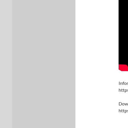
Info
http
Dow
http