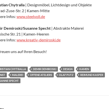
stian Chytralla
| Designmöbel, Lichtdesign und Objekte
ad-Zuse-Str. 2 | Kamen-Mitte
ere Infos:
www.steelvoll.de
r Demiroski/Susanne Specht
| Abstrakte Malerei
ische Str. 21 | Kamen-Heeren
ere Infos:
www.kreativ-demiroski.de
freuen uns auf Ihren Besuch!
RISTIAN CHYTRALLA
DEMIR DEMIROSKI
DESIGN
KAMEN
NST
MALEREI
OFFENE ATELIERS
OLAF PUTZ
REIMUND KASPER
SANNE SPECHT