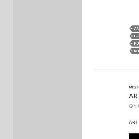
AR
GR
KU
RE
MESS
AR
5.
ART 