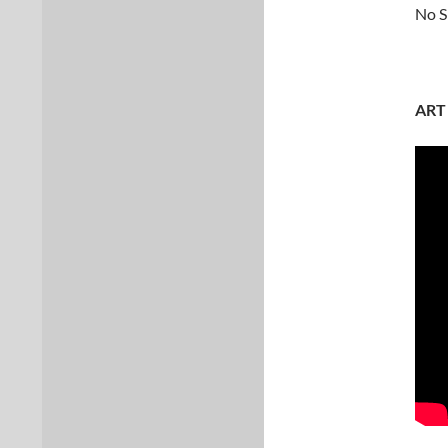
No Sl
ART 