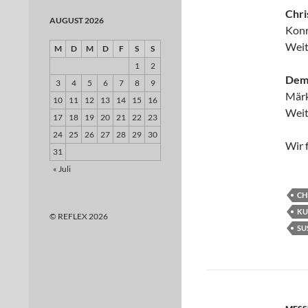
Chri
AUGUST 2026
Konr
Weit
M
D
M
D
F
S
S
1
2
Demi
3
4
5
6
7
8
9
Märk
10
11
12
13
14
15
16
Weit
17
18
19
20
21
22
23
24
25
26
27
28
29
30
Wir 
31
« Juli
CH
KU
© REFLEX 2026
SU