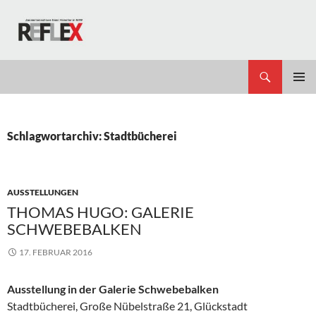
Zum
Inhalt
springen
Suchen
REFLEX
PRIMÄR
MENÜ
Schlagwortarchiv: Stadtbücherei
AUSSTELLUNGEN
THOMAS HUGO: GALERIE
SCHWEBEBALKEN
17. FEBRUAR 2016
Ausstellung in der Galerie Schwebebalken
Stadtbücherei, Große Nübelstraße 21, Glückstadt