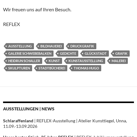
Wir freuen uns auf Ihren Besuch.
REFLEX
AUSSTELLUNG
BILDHAUEREI
DRUCKGRAFIK
GALERIE SCHWEBEBALKEN
GEDICHTE
GLÜCKSTADT
GRAFIK
HEIDRUN SCHALLER
KUNST
KUNSTAUSSTELLUNG
MALEREI
SKULPTUREN
STADTBÜCHEREI
THOMAS HUGO
AUSSTELLUNGEN | NEWS
Schlaraffenland
| REFLEX-Ausstellung | Atelier Kunsttiegel, Unna,
11.09.-13.09.2026