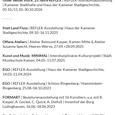
Unser bestes Stück. 25 Jahre REFLEX
| REFLEX-Jubiläumsausstellung
| Kamener Stadthalle und Haus der Kamener Stadtgeschichte,
05.10./11.10.-30.10.2026
- - - - -
Statt Land Fluss
| REFLEX-Ausstellung | Haus der Kamener
Stadtgeschichte, 09.10.-16.11.2025
Offene Ateliers
| Atelier Reimund Kasper, Kamen-Mitte & Atelier
Susanne Specht, Heeren-Werve, 27.09.+28.09.2025
Kunst und Musik: MINIMAL
| Interdisziplinäres Kulturprojekt | Städt.
Musikschule Kamen, 04.05.-11.07.2025
EGO
| REFLEX-Ausstellung | Haus der Kamener Stadtgeschichte,
14.03.-21.04.2024
EGO
| REFLEX-Ausstellung | Schloss Ringenberg / Hamminkeln-
Ringenberg, 25.08.-06.10.2023
FORMART
| Skulpturenausstellung mit 16 Künstlern, u.a. mit R.
Kasper, A. Gockel, C. Quick, A. Deifuß | Innenhof der Burg
Lüdinghausen, 16.06.-18.06.2023