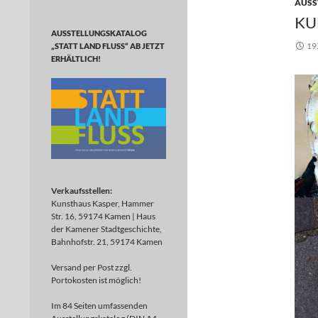
AUSS
KU
AUSSTELLUNGSKATALOG
19
„STATT LAND FLUSS“ AB JETZT
ERHÄLTLICH!
Verkaufsstellen:
Kunsthaus Kasper, Hammer
Str. 16, 59174 Kamen | Haus
der Kamener Stadtgeschichte,
Bahnhofstr. 21, 59174 Kamen
Versand per Post zzgl.
Portokosten ist möglich!
Im 84 Seiten umfassenden