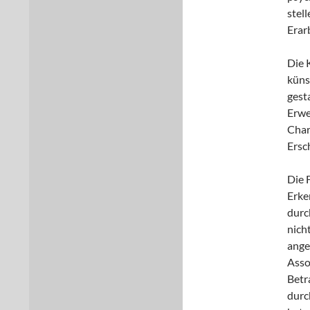
stel
Erar
Die 
küns
gest
Erwe
Char
Ersc
Die F
Erke
durc
nich
ange
Asso
Betr
durc