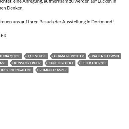
achtet, eine Anregung, aufmerksam zu werden auf Lücken in
nen Denken.
freuen uns auf Ihren Besuch der Ausstellung in Dortmund!
LEX
AUDIA QUICK
FALLSTUDIE
GERMAINE RICHTER
INA JENZELEWSKI
NST
KUNSTORT RUHR
KUNSTPROJEKT
PETER TOURNÉE
ODUZENTENGALERIE
REIMUND KASPER