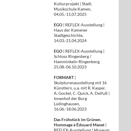
Kulturprojekt | Städt.
Musikschule Kamen,
04.05.-11.07.2025
EGO
| REFLEX-Ausstellung |
Haus der Kamener
Stadtgeschichte,
14.03.-21.04.2024
EGO
| REFLEX-Ausstellung |
Schloss Ringenberg /
Hamminkeln-Ringenberg,
25.08.-06.10.2023
FORMART
|
Skulpturenausstellung mit 16
Künstlern, u.a. mit R. Kasper,
A. Gockel, C. Quick, A. Deifuß |
Innenhof der Burg
Lüdinghausen,
16.06.-18.06.2023
Das Frühstück im Grünen.
Hommage à Édouard Manet
|
REFLEX-Ausstellung | Museum