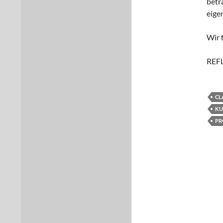
betr
eige
Wir 
REF
CL
KU
PR