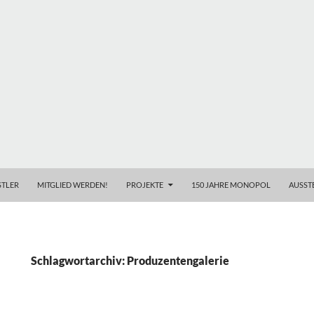
TLER
MITGLIED WERDEN!
PROJEKTE
150 JAHRE MONOPOL
AUSST
Schlagwortarchiv: Produzentengalerie