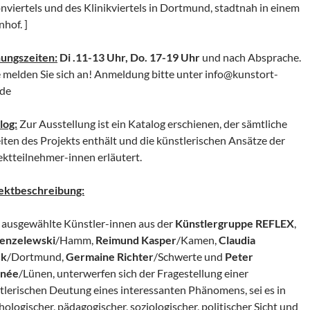
nviertels und des Klinikviertels in Dortmund, stadtnah in einem
nhof. ]
ungszeiten:
Di .11-13 Uhr, Do. 17-19 Uhr
und nach Absprache.
e melden Sie sich an! Anmeldung bitte unter info@kunstort-
.de
log:
Zur Ausstellung ist ein Katalog erschienen, der sämtliche
iten des Projekts enthält und die künstlerischen Ansätze der
ektteilnehmer-innen erläutert.
ektbeschreibung:
 ausgewählte Künstler-innen aus der
Künstlergruppe REFLEX
,
Jenzelewski
/Hamm,
Reimund Kasper
/Kamen,
Claudia
ck
/Dortmund,
Germaine Richter
/Schwerte und
Peter
rnée
/Lünen, unterwerfen sich der Fragestellung einer
tlerischen Deutung eines interessanten Phänomens, sei es in
hologischer, pädagogischer, soziologischer, politischer Sicht und