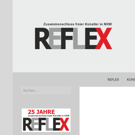
Zum
Inhalt
springen
Suchen
REFLEX
REFLEX
KÜNS
Suchen
Zusammenschluss freier Künstler in
nach:
NRW