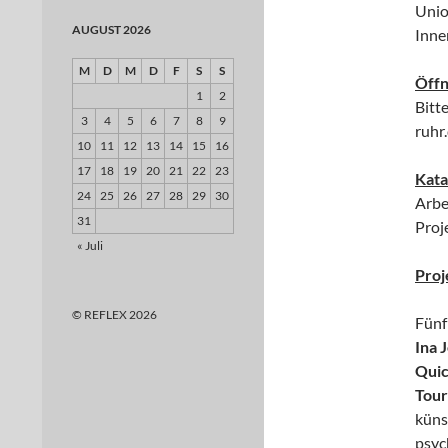
Unio
AUGUST 2026
Inne
M
D
M
D
F
S
S
Öffn
1
2
Bitt
3
4
5
6
7
8
9
ruhr
10
11
12
13
14
15
16
17
18
19
20
21
22
23
Kata
24
25
26
27
28
29
30
Arbe
31
Proj
« Juli
Proj
© REFLEX 2026
Fünf
Ina 
Qui
Tou
küns
psyc