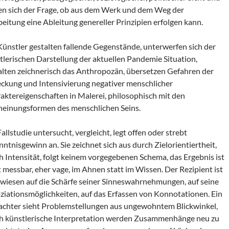
len sich der Frage, ob aus dem Werk und dem Weg der
beitung eine Ableitung genereller Prinzipien erfolgen kann.
Künstler gestalten fallende Gegenstände, unterwerfen sich der
tlerischen Darstellung der aktuellen Pandemie Situation,
alten zeichnerisch das Anthropozän, übersetzen Gefahren der
ckung und Intensivierung negativer menschlicher
aktereigenschaften in Malerei, philosophisch mit den
heinungsformen des menschlichen Seins.
allstudie untersucht, vergleicht, legt offen oder strebt
nntnisgewinn an. Sie zeichnet sich aus durch Zielorientiertheit,
h Intensität, folgt keinem vorgegebenen Schema, das Ergebnis ist
t messbar, eher vage, im Ahnen statt im Wissen. Der Rezipient ist
wiesen auf die Schärfe seiner Sinneswahrnehmungen, auf seine
ziationsmöglichkeiten, auf das Erfassen von Konnotationen. Ein
achter sieht Problemstellungen aus ungewohntem Blickwinkel,
h künstlerische Interpretation werden Zusammenhänge neu zu