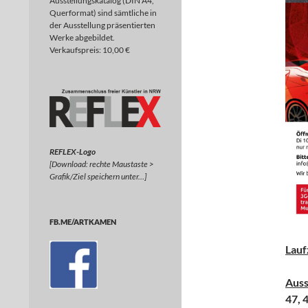
Ausstellungskatalog (DIN A4,
Querformat) sind sämtliche in
der Ausstellung präsentierten
Werke abgebildet.
Verkaufspreis: 10,00 €
REFLEX-Logo
[Download: rechte Maustaste >
Grafik/Ziel speichern unter…]
FB.ME/ARTKAMEN
Lauf
Auss
47,