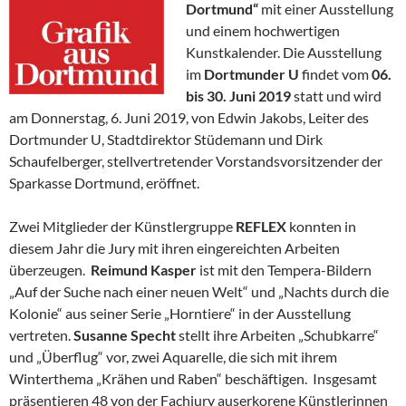
Dortmund“
mit einer Ausstellung
und einem hochwertigen
Kunstkalender. Die Ausstellung
im
Dortmunder U
findet vom
06.
bis 30. Juni 2019
statt und wird
am Donnerstag, 6. Juni 2019, von Edwin Jakobs, Leiter des
Dortmunder U, Stadtdirektor Stüdemann und Dirk
Schaufelberger, stellvertretender Vorstandsvorsitzender der
Sparkasse Dortmund, eröffnet.
Zwei Mitglieder der Künstlergruppe
REFLEX
konnten in
diesem Jahr die Jury mit ihren eingereichten Arbeiten
überzeugen.
Reimund Kasper
ist mit den Tempera-Bildern
„Auf der Suche nach einer neuen Welt“ und „Nachts durch die
Kolonie“ aus seiner Serie „Horntiere“ in der Ausstellung
vertreten.
Susanne Specht
stellt ihre Arbeiten „Schubkarre“
und „Überflug“ vor, zwei Aquarelle, die sich mit ihrem
Winterthema „Krähen und Raben“ beschäftigen. Insgesamt
präsentieren 48 von der Fachjury auserkorene Künstlerinnen