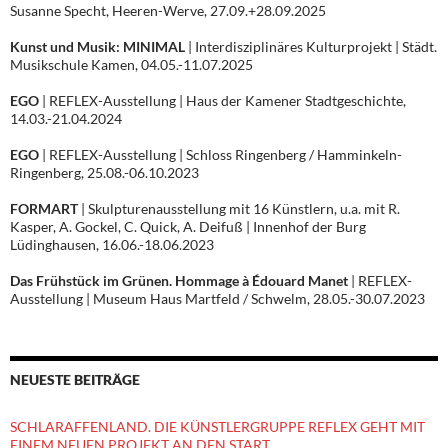
Susanne Specht, Heeren-Werve, 27.09.+28.09.2025
Kunst und Musik: MINIMAL
| Interdisziplinäres Kulturprojekt | Städt.
Musikschule Kamen, 04.05.-11.07.2025
EGO
| REFLEX-Ausstellung | Haus der Kamener Stadtgeschichte,
14.03.-21.04.2024
EGO
| REFLEX-Ausstellung | Schloss Ringenberg / Hamminkeln-
Ringenberg, 25.08.-06.10.2023
FORMART
| Skulpturenausstellung mit 16 Künstlern, u.a. mit R.
Kasper, A. Gockel, C. Quick, A. Deifuß | Innenhof der Burg
Lüdinghausen, 16.06.-18.06.2023
Das Frühstück im Grünen. Hommage à Édouard Manet
| REFLEX-
Ausstellung | Museum Haus Martfeld / Schwelm, 28.05.-30.07.2023
NEUESTE BEITRÄGE
SCHLARAFFENLAND. DIE KÜNSTLERGRUPPE REFLEX GEHT MIT
EINEM NEUEN PROJEKT AN DEN START