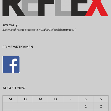
REFLEX-Logo
[Download: rechte Maustaste > Grafik/Ziel speichern unter…]
FB.ME/ARTKAMEN
AUGUST 2026
M
D
M
D
F
S
S
1
2