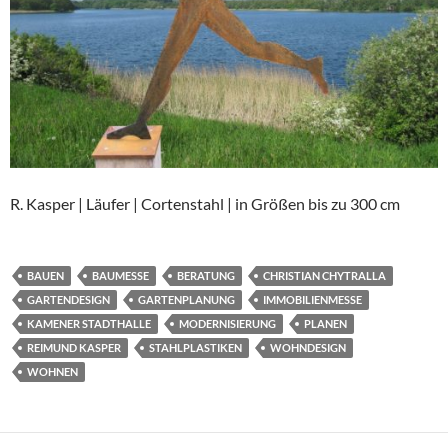
R. Kasper | Läufer | Cortenstahl | in Größen bis zu 300 cm
BAUEN
BAUMESSE
BERATUNG
CHRISTIAN CHYTRALLA
GARTENDESIGN
GARTENPLANUNG
IMMOBILIENMESSE
KAMENER STADTHALLE
MODERNISIERUNG
PLANEN
REIMUND KASPER
STAHLPLASTIKEN
WOHNDESIGN
WOHNEN