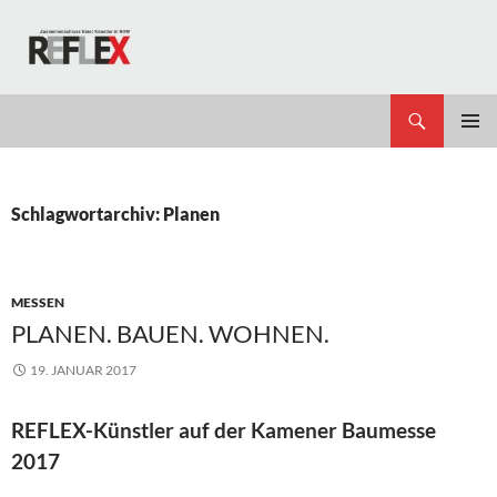
Zum
Inhalt
springen
Suchen
REFLEX
PRIMÄR
MENÜ
Schlagwortarchiv: Planen
MESSEN
PLANEN. BAUEN. WOHNEN.
19. JANUAR 2017
REFLEX-Künstler auf der Kamener Baumesse
2017