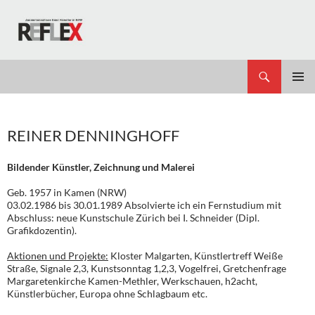
Zum
Inhalt
springen
Suchen
REFLEX
PRIMÄR
MENÜ
REINER DENNINGHOFF
Bildender Künstler, Zeichnung und Malerei
Geb. 1957 in Kamen (NRW)
03.02.1986 bis 30.01.1989 Absolvierte ich ein Fernstudium mit
Abschluss: neue Kunstschule Zürich bei I. Schneider (Dipl.
Grafikdozentin).
Aktionen und Projekte:
Kloster Malgarten, Künstlertreff Weiße
Straße, Signale 2,3, Kunstsonntag 1,2,3, Vogelfrei, Gretchenfrage
Margaretenkirche Kamen-Methler, Werkschauen, h2acht,
Künstlerbücher, Europa ohne Schlagbaum etc.