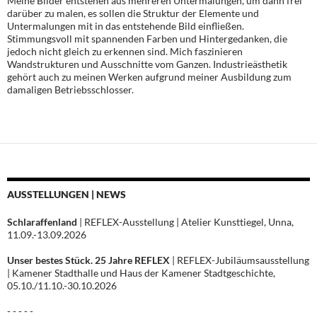
Meine Bilder entstehen aus mehreren Untermalungen, um dann frei
darüber zu malen, es sollen die Struktur der Elemente und
Untermalungen mit in das entstehende Bild einfließen.
Stimmungsvoll mit spannenden Farben und Hintergedanken, die
jedoch nicht gleich zu erkennen sind. Mich faszinieren
Wandstrukturen und Ausschnitte vom Ganzen. Industrieästhetik
gehört auch zu meinen Werken aufgrund meiner Ausbildung zum
damaligen Betriebsschlosser.
AUSSTELLUNGEN | NEWS
Schlaraffenland
| REFLEX-Ausstellung | Atelier Kunsttiegel, Unna,
11.09.-13.09.2026
Unser bestes Stück. 25 Jahre REFLEX
| REFLEX-Jubiläumsausstellung
| Kamener Stadthalle und Haus der Kamener Stadtgeschichte,
05.10./11.10.-30.10.2026
- - - - -