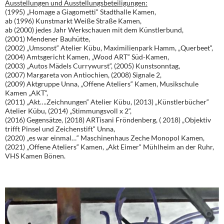
Ausstellungen und Ausstellungsbeteiligungen:
(1995) „Homage a Giagometti“ Stadthalle Kamen,
ab (1996) Kunstmarkt Weiße Straße Kamen,
ab (2000) jedes Jahr Werkschauen mit dem Künstlerbund,
(2001) Mendener Bauhütte,
(2002) „Umsonst“ Atelier Kübu, Maximilienpark Hamm, „Querbeet“,
(2004) Amtsgericht Kamen, „Wood ART“ Süd-Kamen,
(2003) „Autos Mädels Currywurst“, (2005) Kunstsonntag,
(2007) Margareta von Antiochien, (2008) Signale 2,
(2009) Aktgruppe Unna, „Offene Ateliers“ Kamen, Musikschule
Kamen „AKT“,
(2011) „Akt….Zeichnungen“ Atelier Kübu, (2013) „Künstlerbücher“
Atelier Kübu, (2014) „Stimmungsvoll x 2“,
(2016) Gegensätze, (2018) ARTisani Fröndenberg, ( 2018) „Objektiv
trifft Pinsel und Zeichenstift“ Unna,
(2020) „es war einmal…“ Maschinenhaus Zeche Monopol Kamen,
(2021) „Offene Ateliers“ Kamen, „Akt Eimer“ Mühlheim an der Ruhr,
VHS Kamen Bönen.