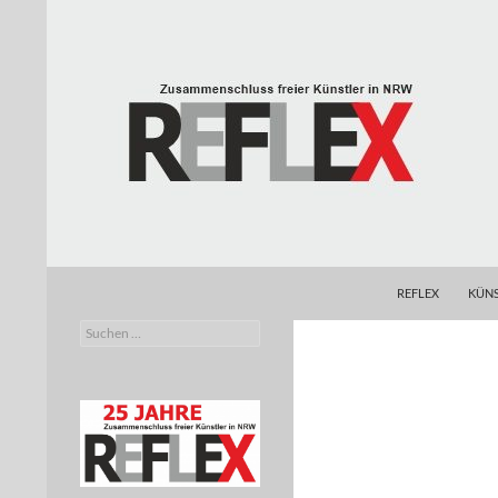
Zum
Inhalt
springen
Suchen
REFLEX
REFLEX
KÜNS
Suchen
Zusammenschluss freier Künstler in
nach:
NRW