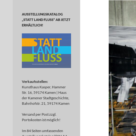
AUSSTELLUNGSKATALOG
„STATT LAND FLUSS“ AB JETZT
ERHÄLTLICH!
Verkaufsstellen:
Kunsthaus Kasper, Hammer
Str. 16, 59174 Kamen | Haus
der Kamener Stadtgeschichte,
Bahnhofstr. 21, 59174 Kamen
Versand per Post zzgl.
Portokosten ist möglich!
Im 84 Seiten umfassenden