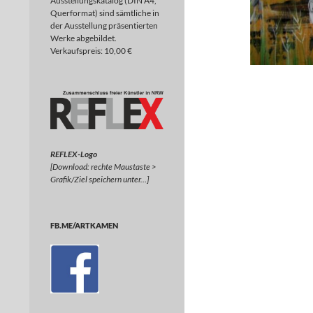
Ausstellungskatalog (DIN A4,
Querformat) sind sämtliche in
der Ausstellung präsentierten
Werke abgebildet.
Verkaufspreis: 10,00 €
REFLEX-Logo
[Download: rechte Maustaste >
Grafik/Ziel speichern unter…]
FB.ME/ARTKAMEN