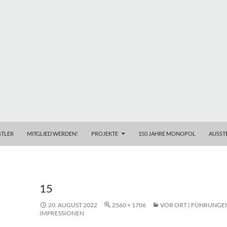
TLER
MITGLIED WERDEN!
PROJEKTE
150 JAHRE MONOPOL
AUSST
15
20. AUGUST 2022
2560 × 1706
VOR ORT | FÜHRUNGEN
IMPRESSIONEN